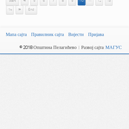
«
Start
5
6
7
8
9
10
11
12
13
»
14
End
Мапа сајта
Правилник сајта
Вијести
Пријава
© 2018
Општина Пелагићево | Развој сајта:
МАГУС