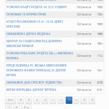
ЧЕСТИТКА ЗА КАТОЛИЧКИ БОЖИЋ
Odrzavanje
1995
УСВОЈЕН НАЦРТ БУЏЕТА ЗА 2023. ГОДИНУ
Odrzavanje
1600
ОСНОВЦИ СЕ ПРИЧЕСТИЛИ
Odrzavanje
1554
БУЏЕТ РЕАЛИЗОВАН СА 81,12% ЗА ДЕВЕТ
Odrzavanje
1803
МЈЕСЕЦИ
ОБИЉЕЖЕНА ДЈЕЧЈА НЕДЈЕЉА
Odrzavanje
1883
ЦЕНТАР ЗА СОЦИЈАЛНИ РАД ДОНИРАО
Odrzavanje
1804
ШКОЛСКИ ПРИБОР
УСВОЈЕН РЕБАЛАНС БУЏЕТА ОД 4,4 МИЛИОНА
Odrzavanje
1742
МАРАКА
ПРЕДСЈЕДНИЦА РС ЖЕЉКА ЦВИЈАНОВИЋ
ПОЛОЖИЛА КАМЕН ТЕМЕЉАЦ ЗА ДЈЕЧЈИ
Odrzavanje
1641
ВРТИЋ
ОБИЉЕЖЕН ДАН СРПСКОГ ЈЕДИНСТВА
Odrzavanje
3255
КРЕЋЕ ИЗГРАДЊА ДЈЕЧЈЕГ ВРТИЋА
Odrzavanje
3131
«
Start
8
9
10
11
12
13
14
15
16
»
17
End