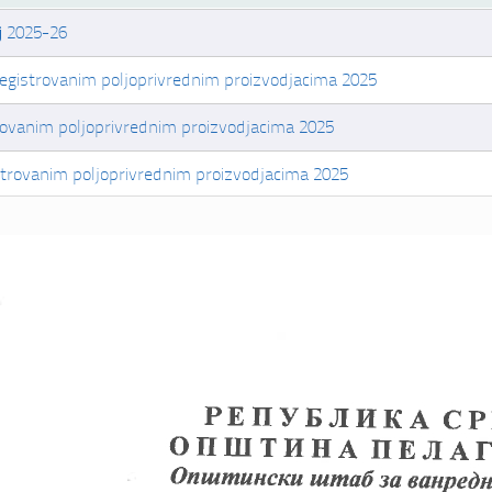
ј 2025-26
registrovanim poljoprivrednim proizvodjacima 2025
rovanim poljoprivrednim proizvodjacima 2025
strovanim poljoprivrednim proizvodjacima 2025
ељења
nog konkursa za popunu upraznjenih radnih mjesta i za prijem pr