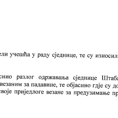
опуне упражњених радних места 1
 2023
те
приправника у радни однос на одређено вријеме
ика
авника
 на одређено вријеме
г конкурса за пријем приправника
и волонтера