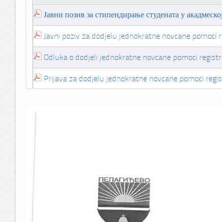
Јавни позив за стипендирање студената у акадмеско
Javni poziv za dodjelu jednokratne novcane pomoci 
Odluka o dodjeli jednokratne novcane pomoci regist
Prijava za dodjelu jednokratne novcane pomoci regi
Рјешење- Еколошка дозвола ДОО БРАНКА
Пословник о раду комисије- Начелници одјељења
Обавјештење о усменом интервију- Начелници одј
пословник о раду комисије
обавјештење о усменом интервију
Rjesenje o imenovanju komisije za sprovodjenje Jav
vrijeme