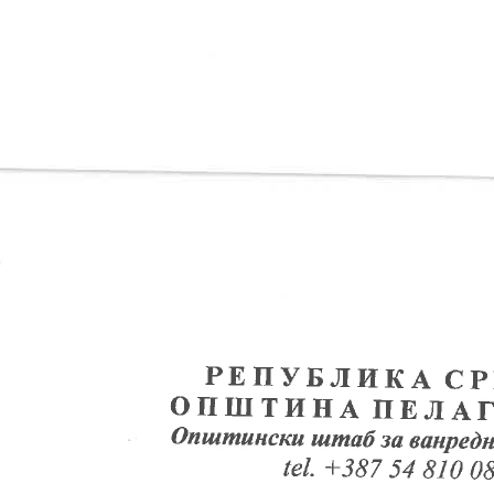
приправника
с на одређено време
 упражњеног радног места
г радног места