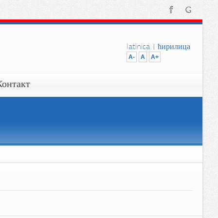
latinica
|
ћирилица
A-
A
A+
Контакт