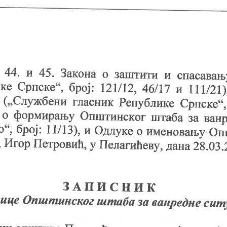
ине општине Пелагићево
 секретара општине Пелагићево
х места
 Одбора за жалбе