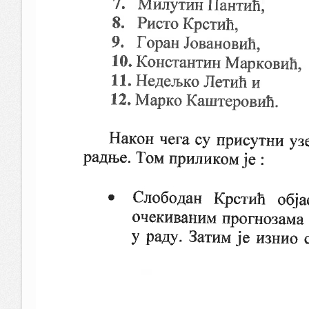
Рјешење о именовању комисије за Јавни конкурс п
Јавни конкурс за попуну упражњених радних мјеста
Правилник о додјели грантова за програме и пројек
Стипендије
Комисија за спровођење Јавног конкурса за пријем 
Рјешење о именовању комисије за пријем приправн
Одлука о расписивању Ј. конкурса за пријем припр
Јавни конкурс за пријем приправника у радни однос
Рјешење о именовању комисије за спровођење Јавно
Правилник о поступку запошљавања приправника 