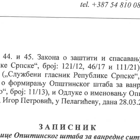
vnog konkursa za popunu upraznjenih radnih mjesta
jem pripravnika na odredjeno vrijeme
 05202025
ntera
a
)