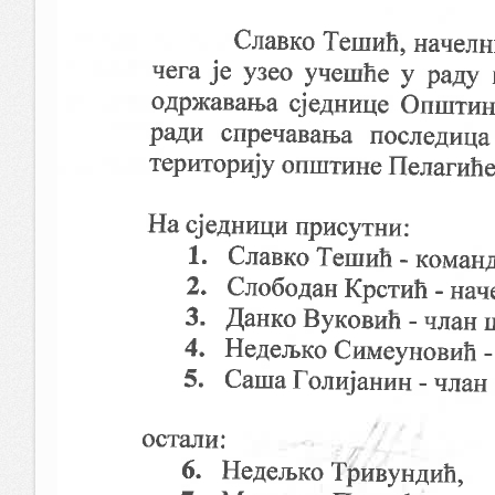
Рјешење о именовању комисије за спровођење Јавно
површина
Јавна лицитација 2023
Јавни позив за стипендије
План управљања отпадом - Ивковић Вељко
Докази уз захтјев за издавање еколошке дозволе - 
Доказ Лазаревић сушара
Комисија за јавну лицитацију
Јавна лицитација
Одлука енергетски сиромашни купци - службени г
Рјешење о именовању комисије за Јавни конкурс п