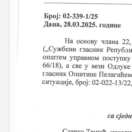
Dokazi ANDRIC-FARM D.O.O.
Обавјештење
Допуна одлуке о стипендистима
Одлука о стипендистима
Одлука о радном времену
Јавни позив за студентске стипендије
Комисија за избор и именовање секретара Скупшт
Пословник о раду комисије - за избор и именовање
Обавештење комисије за попуну упражњених радни
Пословник о раду комисије - за избор и именовање