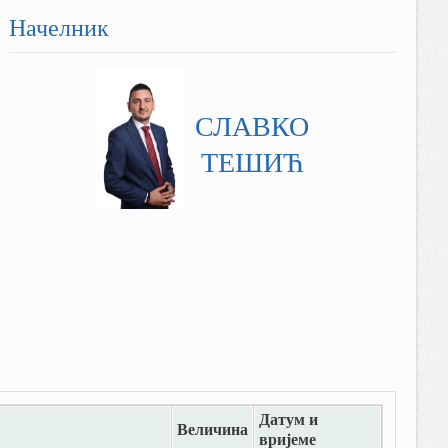
Начелник
СЛАВКО
ТЕШИЋ
Датум и
Величина
вријеме