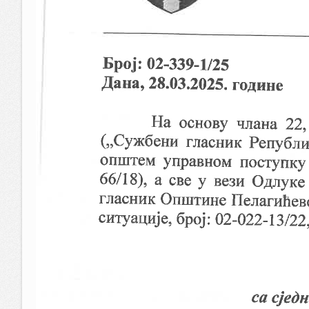
Rjesenje o imenovanju komisije za sprovodjenje Ja
Javni konkurs za popunu upraznjenih mjesta i za pri
Javni konkurs za popunu upraznjenih radnih mjesta
PRIJAVA NA JAVNI KONKURS-PRIPRAVNICI
ПРИЈАВА НА ЈАВНИ КОНКУРС (ЗА ОРГАНЕ ЈЛС)
Pravilnik o postupku zapošljavanja pripavnika i volo
Javni konkurs za prijem pripravnika
Rješenje o imenovanju komisije za prijem pripravnik
ПРИЈАВА НА ЈАВНИ КОНКУРС (ЗА ОРГАНЕ ЈЛС
Комисија за јавни конкурс 17-04-2024
Јавни конкурс 17-04-2024