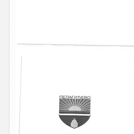
Одлука о расписивању Јавног конкурса за пријем 
Јавни конкурс за пријем приправника у радни одно
Комисија за спровођење Јавног конкурса за попуну
Образац Б пословника о раду комисије
Пословник о раду комисије
Рјешење о именовању комисије - попуна упражњено
Образац ПИФ - 2021 година
Образац ПИБ - 2021 година
Образац ПИФ - 2020 година
Образац ПИБ - 2020 година
Јавни конкурс за попуну упражњеног радног места