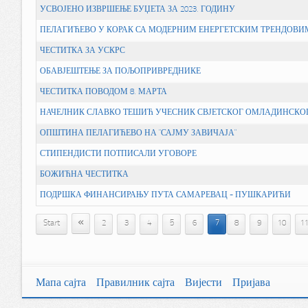
УСВОЈЕНО ИЗВРШЕЊЕ БУЏЕТА ЗА 2023. ГОДИНУ
ПЕЛАГИЋЕВО У КОРАК СА МОДЕРНИМ ЕНЕРГЕТСКИМ ТРЕНДОВИ
ЧЕСТИТКА ЗА УСКРС
ОБАВЈЕШТЕЊЕ ЗА ПОЉОПРИВРЕДНИКЕ
ЧЕСТИТКА ПОВОДОМ 8. МАРТА
НАЧЕЛНИК СЛАВКО ТЕШИЋ УЧЕСНИК СВЈЕТСКОГ ОМЛАДИНСКО
ОПШТИНА ПЕЛАГИЋЕВО НА "САЈМУ ЗАВИЧАЈА"
СТИПЕНДИСТИ ПОТПИСАЛИ УГОВОРЕ
БОЖИЋНА ЧЕСТИТКА
ПОДРШКА ФИНАНСИРАЊУ ПУТА САМАРЕВАЦ - ПУШКАРИЋИ
«
Start
2
3
4
5
6
7
8
9
10
1
Мапа сајта
Правилник сајта
Вијести
Пријава