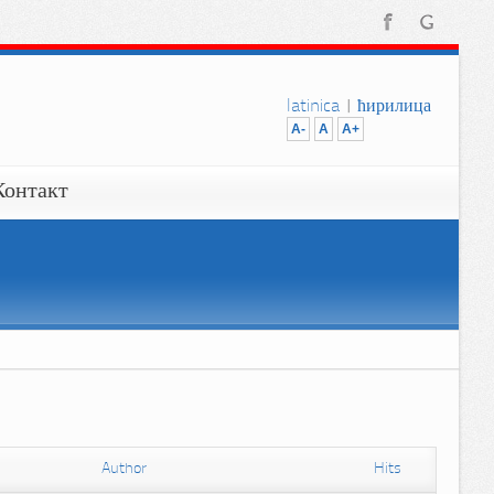
latinica
|
ћирилица
A-
A
A+
Контакт
Author
Hits