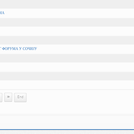
МА
Г ФОРУМА У СОЧИЈУ
»
1
End