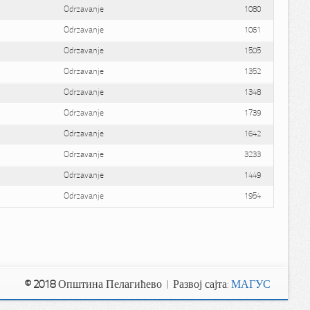
Odrzavanje
1080
Odrzavanje
1061
Odrzavanje
1505
Odrzavanje
1352
Odrzavanje
1348
Odrzavanje
1739
Odrzavanje
1642
Odrzavanje
3233
Odrzavanje
1449
Odrzavanje
1954
© 2018
Општина Пелагићево | Развој сајта:
МАГУС