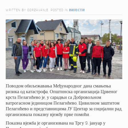
WRITTEN BY ODRZAVANJE. POSTED IN
ВИЈЕСТИ
Поводом обиљежавања Међународног дана смањења
ризика од катастрофа, Општинска организација Црвеног
крста Пелагићево је, у сарадњи са Добровољном
ватрогасном јединицом Пелагићево, Цивилном заштитом
Пелагићево и представницима ЈУ Центар за социјални рад,
организовала показну вјежбу прве помоћи.
Показна вјежба је организована на Тргу 9. јануар у