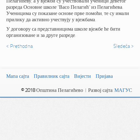
Пелагићеву, а у вјежби су учествовали ученици деветог
разреда Основне школе "Васо Пелагић" из Пелагићева.
Ученицима су показане основе прве помоћи, те су имали
прилику да активно учествују у вјежбама.
У договору са представницима школе вјежбе ће бити
организоване и за друге разреде.
< Prethodna
Sledeća >
Мапа сајта
Правилник сајта
Вијести
Пријава
© 2018
Општина Пелагићево | Развој сајта:
МАГУС