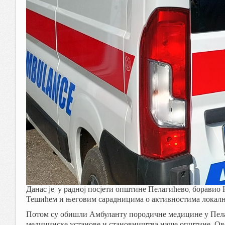
Данас је, у радној посјети општине Пелагићево, боравио
Тешићем и његовим сарадницима о активностима локалне
Потом су обишли Амбуланту породичне медицине у Пелаги
медицинске установе и становништва наше општине. Ово 