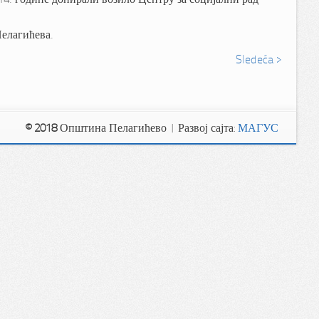
Пелагићева.
Sledeća >
© 2018
Општина Пелагићево | Развој сајта:
МАГУС