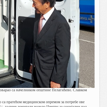
зговарао са начелником општине Пелагићево, Славком
о са пратећом медицинском опремом за потребе ове
4. године донирали возило Центру за социјални рад