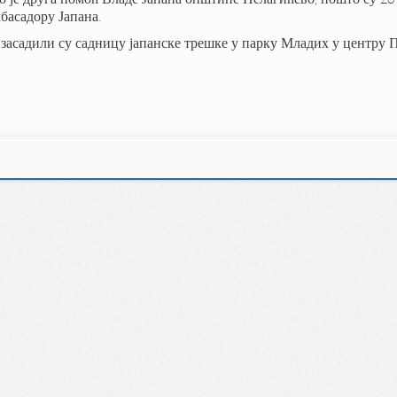
басадору Јапана.
 засадили су садницу јапанске трешке у парку Младих у центру 