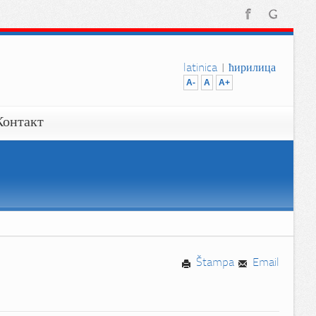
latinica
|
ћирилица
A-
A
A+
Контакт
Štampa
Email