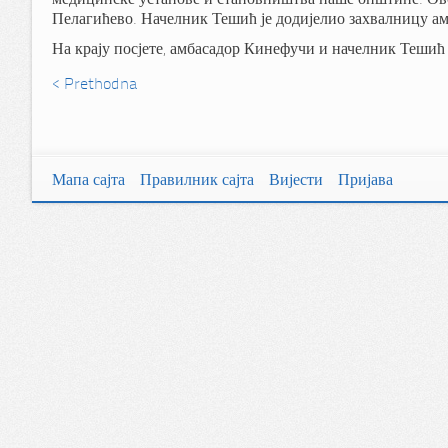
Пелагићево. Начелник Тешић је додијелио захвалницу ам
На крају посјете, амбасадор Кинефучи и начелник Тешић
< Prethodna
Мапа сајта
Правилник сајта
Вијести
Пријава