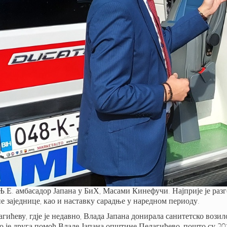
 Њ.Е. амбасадор Јапана у БиХ, Масами Кинефучи. Најприје је ра
 заједнице, као и наставку сарадње у наредном периоду.
ћеву, гдје је недавно, Влада Јапана донирала санитетско возил
је друга помоћ Владе Јапана општине Пелагићево, пошто су 201