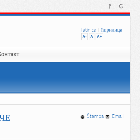
latinica
|
ћирилица
A-
A
A+
Контакт
ЧЕ
Štampa
Email