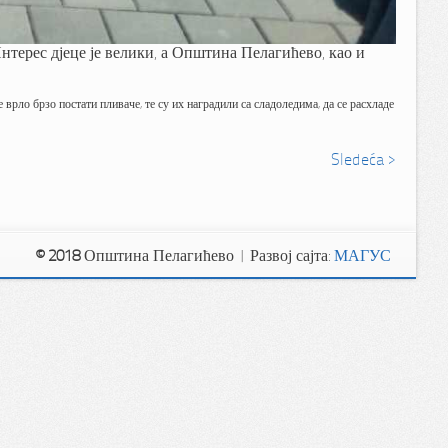
нтерес дјеце је велики, а Општина Пелагићево, као и
врло брзо постати пливаче, те су их наградили са сладоледима, да се расхладе
Sledeća >
© 2018
Општина Пелагићево | Развој сајта:
МАГУС