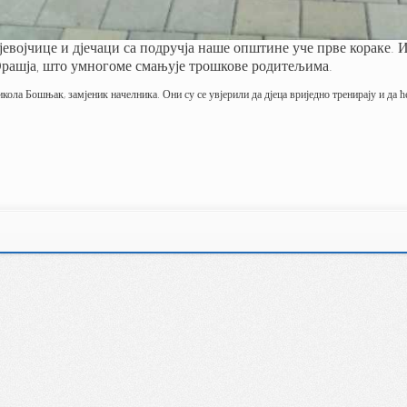
евојчице и дјечаци са подручја наше општине уче прве кораке. И
 Орашја, што умногоме смањује трошкове родитељима.
ла Бошњак, замјеник начелника. Они су се увјерили да дјеца вриједно тренирају и да ће 