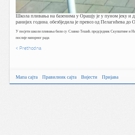
Школа пливања на базенима у Орашју је у пуном јеку и дј
ранијих година, обезбједила је превоз од Пелагићева до
У посјети школи пливања били су: Славко Тешић, предсједник Скупштине и Нико
послије напорног рада.
< Prethodna
Мапа сајта
Правилник сајта
Вијести
Пријава