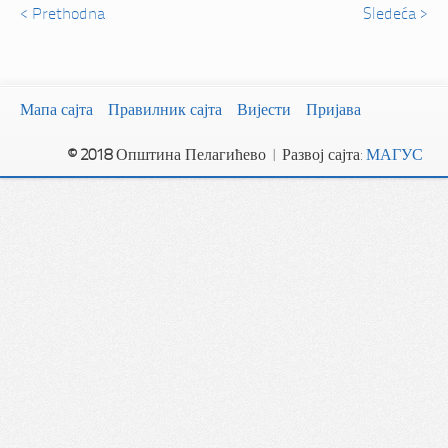
< Prethodna
Sledeća >
Мапа сајта
Правилник сајта
Вијести
Пријава
© 2018
Општина Пелагићево | Развој сајта:
МАГУС