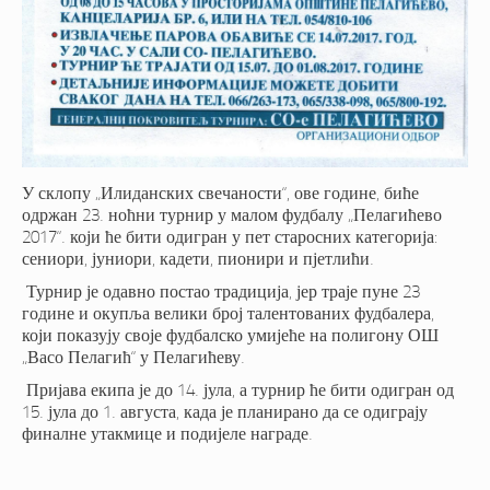
У склопу „Илиданских свечаности“, ове године, биће
одржан 23. ноћни турнир у малом фудбалу „Пелагићево
2017“. који ће бити одигран у пет старосних категорија:
сениори, јуниори, кадети, пионири и пјетлићи.
Турнир је одавно постао традиција, јер траје пуне 23
године и окупља велики број талентованих фудбалера,
који показују своје фудбалско умијеће на полигону ОШ
„Васо Пелагић“ у Пелагићеву.
Пријава екипа је до 14. јула, а турнир ће бити одигран од
15. јула до 1. августа, када је планирано да се одиграју
финалне утакмице и подијеле награде.