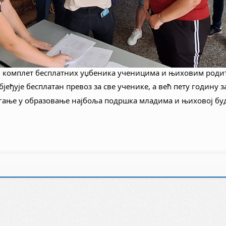
ен комплет бесплатних уџбеника ученицима и њиховим род
еђује бесплатан превоз за све ученике, а већ пету годину 
агање у образовање најбоља подршка младима и њиховој бу