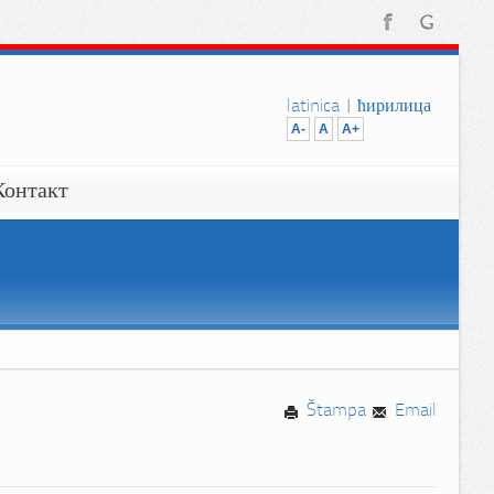
latinica
|
ћирилица
A-
A
A+
Контакт
Štampa
Email