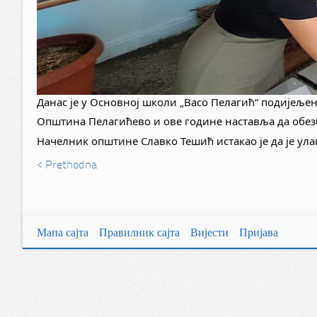
Данас је у Основној школи „Васо Пелагић“ подијељ
Општина Пелагићево и ове године наставља да обезбј
Начелник општине Славко Тешић истакао је да је ул
< Prethodna
Мапа сајта
Правилник сајта
Вијести
Пријава