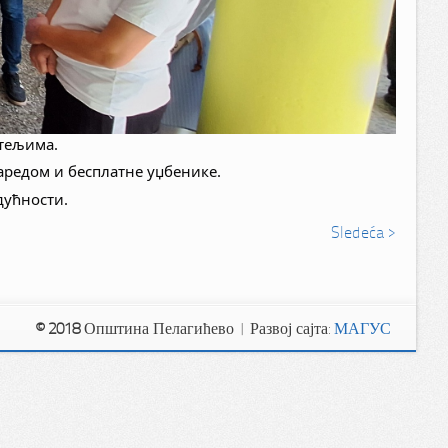
итељима.
заредом и бесплатне уџбенике.
дућности.
Sledeća >
© 2018
Општина Пелагићево | Развој сајта:
МАГУС