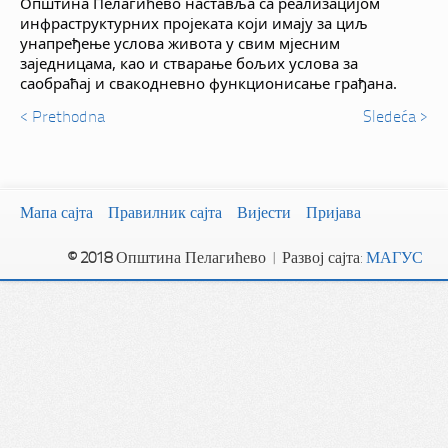
Општина Пелагићево наставља са реализацијом
инфраструктурних пројеката који имају за циљ
унапређење услова живота у свим мјесним
заједницама, као и стварање бољих услова за
саобраћај и свакодневно функционисање грађана.
< Prethodna
Sledeća >
Мапа сајта
Правилник сајта
Вијести
Пријава
© 2018
Општина Пелагићево | Развој сајта:
МАГУС