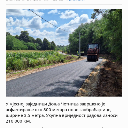
WRITTEN BY ODRZAVANJE. POSTED IN
ВИЈЕСТИ
У мјесној заједници Доња Четница завршено је
асфалтирање око 800 метара нове саобраћајнице,
ширине 3,5 метра. Укупна вриједност радова износи
216.000 КМ.