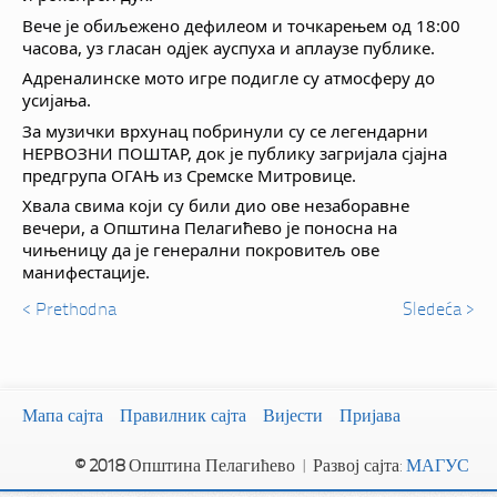
Вече је обиљежено дефилеом и точкарењем од 18:00
часова, уз гласан одјек ауспуха и аплаузе публике.
Адреналинске мото игре подигле су атмосферу до
усијања.
За музички врхунац побринули су се легендарни
НЕРВОЗНИ ПОШТАР, док је публику загријала сјајна
предгрупа ОГАЊ из Сремске Митровице.
Хвала свима који су били дио ове незаборавне
вечери, а Општина Пелагићево је поносна на
чињеницу да је генерални покровитељ ове
манифестације.
< Prethodna
Sledeća >
Мапа сајта
Правилник сајта
Вијести
Пријава
© 2018
Општина Пелагићево | Развој сајта:
МАГУС