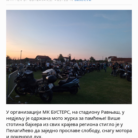
WRITTEN BY ODRZAVANJE. POSTED IN
ВИЈЕСТИ
У организацији МК БУСТЕРС, на стадиону Равњаш, у
недјељу је одржана мото журка за памћење! Више
стотина бајкера из свих крајева региона стигло је у
Пелагићево да заједно прославе слободу, снагу мотора
и рокенрол дух.