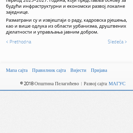
будући инфраструктурни и економски развој локалне
заједнице.
Разматрани су и извјештаји о раду, кадровска рјешења,
као и више одлука из области урбанизма, друштвених
дјелатности и управљања јавним добром.
< Prethodna
Sledeća >
Мапа сајта
Правилник сајта
Вијести
Пријава
© 2018
Општина Пелагићево | Развој сајта:
МАГУС