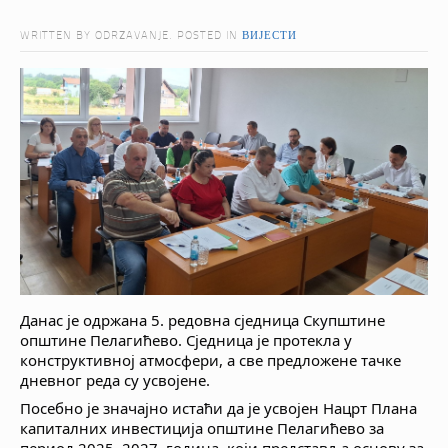
WRITTEN BY ODRZAVANJE. POSTED IN
ВИЈЕСТИ
Данас је одржана 5. редовна сједница Скупштине
општине Пелагићево. Сједница је протекла у
конструктивној атмосфери, а све предложене тачке
дневног реда су усвојене.
Посебно је значајно истаћи да је усвојен Нацрт Плана
капиталних инвестиција општине Пелагићево за
период 2025–2027. година, који представља основу за