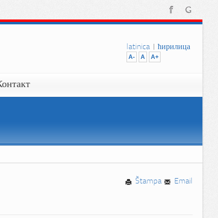
latinica
|
ћирилица
A-
A
A+
Контакт
Štampa
Email