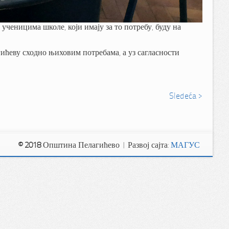
ученицима школе, који имају за то потребу, буду на
гићеву сходно њиховим потребама, а уз сагласности
Sledeća >
© 2018
Општина Пелагићево | Развој сајта:
МАГУС