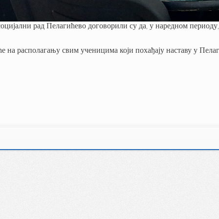
оцијални рад Пелагићево договорили су да, у наредном периоду, 
ће на располагању свим ученицима који похађају наставу у Пела