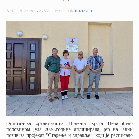
WRITTEN BY ODRZAVANJE. POSTED IN
ВИЈЕСТИ
Општинска организација Црвеног крста Пелагићево
половином јула 2024.године аплицирала, јер на јавни
позив за пројекат "Старење и здравље", који је расписало