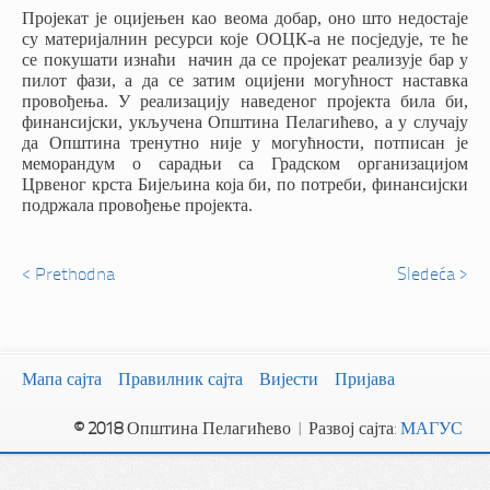
Пројекат је оцијењен као веома добар, оно што недостаје
су материјалнин ресурси које ООЦК-а не посједује, те ће
се покушати изнаћи
начин да се пројекат реализује бар у
пилот фази, а да се затим оцијени могућност наставка
провођења. У реализацију наведеног пројекта била би,
финансијски, укључена Општина Пелагићево, а у случају
да Општина тренутно није у могућности, потписан је
меморандум о сарадњи са Градском организацијом
Црвеног крста Бијељина која би, по потреби, финансијски
подржала провођење пројекта.
< Prethodna
Sledeća >
Мапа сајта
Правилник сајта
Вијести
Пријава
© 2018
Општина Пелагићево | Развој сајта:
МАГУС