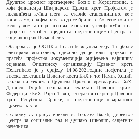
Друштво црвеног крста/крижа Босне и Херцеговине, а
који финансира Швајцарски Црвени крст. Пројектом је
предвиђена кућна њега за старије становништво, које
живи само, о којем нема ко да се брине, за болесне који не
желе у дом за старе него желе остати
у својој кући и сл.
Пројекат је урађен заједно са представницима Центра за
социјални рад Пелагићево.
Обзиром да је ООЦК-а Пелагићево ушла међу 4 најбоље
рангирана апликанта, односно да је наш пројекат и
пратећа пројектна документација оцијењена највишим
оцјенама, Општинску организацију Црвеног крста
Пелагићево је у сриједу 14.08.202.године посјетила је
висока делегација Црвеног крста БиХ и то: Намик Хоџић,
генерални секретар Друштва Црвеног крста/крижа БиХ,
Данијел Туцић, генерални секретар Црвеног крижа
Федерације БиХ, Рајко Лазић, генерални секретар Црвеног
крста Републике Српске, те представници швајцарског
Црвеног крста.
Састанку су присуствовали и: Гордана Балаћ, директор
Центра за социјални рад и Душако Николић, савјетник
начелника.
-