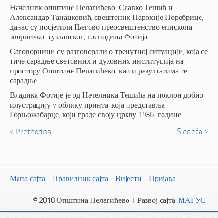
Начелник општине Пелагићево, Славко Тешић и
Александар Танацковић, свештеник Парохије Поребрице,
данас су посјетили Његово преосвештенство епископа
зворничко-тузланског, господина Фотија.
Саговорници су разговорали о тренутној ситуацији, која се
тиче сарадње световних и духовних институција на
простору Општине Пелагићево, као и резултатима те
сарадње.
Владика Фотије је од Начелника Тешића на поклон добио
илустрацију у облику принта, која представља
Горњожабарце, који граде своју цркву 1936. године.
< Prethodna
Sledeća >
Мапа сајта
Правилник сајта
Вијести
Пријава
© 2018
Општина Пелагићево | Развој сајта:
МАГУС