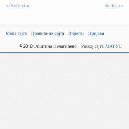
< Prethodna
Sledeća >
Мапа сајта
Правилник сајта
Вијести
Пријава
© 2018
Општина Пелагићево | Развој сајта:
МАГУС