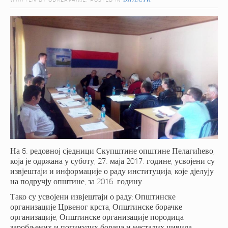
WRITTEN BY ODRZAVANJE. POSTED IN
ВИЈЕСТИ
На 6. редовној сједници Скупштине општине Пелагићево,
која је одржана у суботу, 27. маја 2017. године, усвојени су
извјештаји и информације о раду институција, које дјелују
на подручју општине, за 2016. годину.
Тако су усвојени извјештаји о раду: Општинске
организације Црвеног крста, Општинске борачке
организације, Општинске организације породица
заробљених и погинулих бораца и несталих цивила,