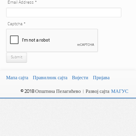
Email Address
*
Captcha
*
Submit
Мапа сајта
Правилник сајта
Вијести
Пријава
© 2018
Општина Пелагићево | Развој сајта:
МАГУС