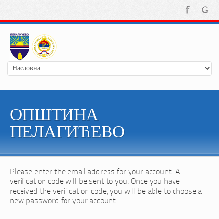
ОПШТИНА
ПЕЛАГИЋЕВО
Please enter the email address for your account. A
verification code will be sent to you. Once you have
received the verification code, you will be able to choose a
new password for your account.